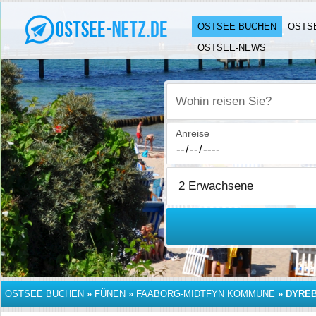
OSTSEE BUCHEN
OSTS
OSTSEE-NEWS
Wohin reisen Sie?
Anreise
OSTSEE BUCHEN
»
FÜNEN
»
FAABORG-MIDTFYN KOMMUNE
»
DYRE