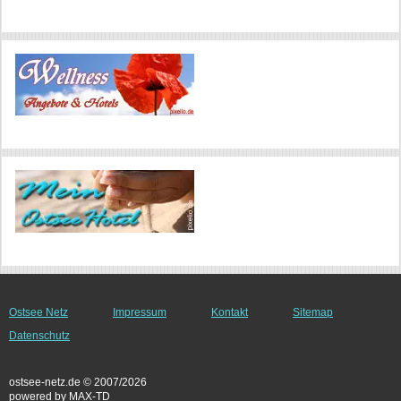
Ostsee Netz
Impressum
Kontakt
Sitemap
Datenschutz
ostsee-netz.de © 2007/2026
powered by MAX-TD