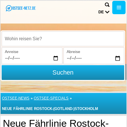
DE
Wohin reisen Sie?
Anreise
Abreise
Suchen
OSTSEE-NEWS
»
OSTSEE-SPECIALS
»
NEUE FÄHRLINIE ROSTOCK-(GOTLAND-)STOCKHOLM
Neue Fährlinie Rostock-