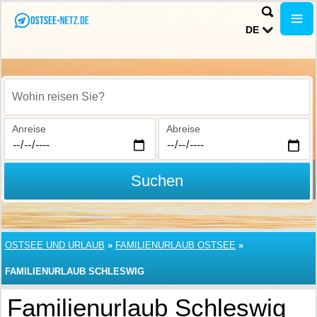
DE
Wohin reisen Sie?
Anreise
Abreise
Suchen
OSTSEE UND URLAUB
»
FAMILIENURLAUB OSTSEE
»
FAMILIENURLAUB SCHLESWIG
Familienurlaub Schleswig