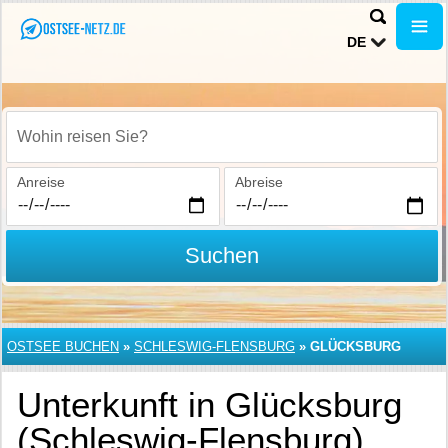
DE
Wohin reisen Sie?
Anreise
Abreise
Suchen
OSTSEE BUCHEN
»
SCHLESWIG-FLENSBURG
»
GLÜCKSBURG
Unterkunft in Glücksburg
(Schleswig-Flensburg)