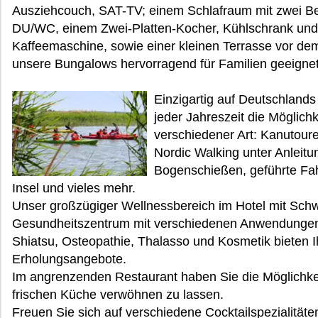
Ausziehcouch, SAT-TV; einem Schlafraum mit zwei Be
DU/WC, einem Zwei-Platten-Kocher, Kühlschrank und
Kaffeemaschine, sowie einer kleinen Terrasse vor de
unsere Bungalows hervorragend für Familien geeignet
Einzigartig auf Deutschlands
jeder Jahreszeit die Möglichke
verschiedener Art: Kanutou
Nordic Walking unter Anleitu
Bogenschießen, geführte Fah
Insel und vieles mehr.
Unser großzügiger Wellnessbereich im Hotel mit S
Gesundheitszentrum mit verschiedenen Anwendungen 
Shiatsu, Osteopathie, Thalasso und Kosmetik bieten 
Erholungsangebote.
Im angrenzenden Restaurant haben Sie die Möglichkeit
frischen Küche verwöhnen zu lassen.
Freuen Sie sich auf verschiedene Cocktailspezialitä