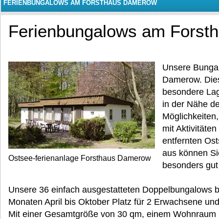
FERIENBUNGALOWS AM FORSTHAUS DAMEROW
Ferienbungalows am Forst
Unsere Bunga
Damerow. Diese
besondere Lag
in der Nähe d
Möglichkeiten
mit Aktivität
entfernten Ost
aus können Sie
Ostsee-ferienanlage Forsthaus Damerow
besonders gut 
Unsere 36 einfach ausgestatteten Doppelbungalows b
Monaten April bis Oktober Platz für 2 Erwachsene und
Mit einer Gesamtgröße von 30 qm, einem Wohnraum 