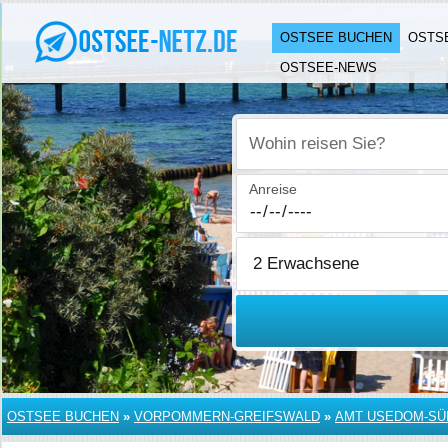
OSTSEE BUCHEN
OSTS
OSTSEE-NEWS
Wohin reisen Sie?
Anreise
OSTSEE BUCHEN
»
VORPOMMERN-GREIFSWALD
»
AMT USEDOM-SÜ