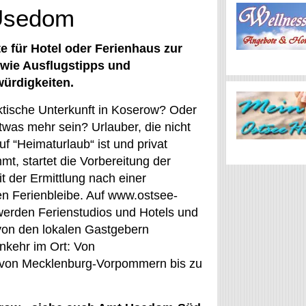
 Usedom
 für Hotel oder Ferienhaus zur
owie Ausflugstipps und
ürdigkeiten.
ktische Unterkunft in Koserow? Oder
twas mehr sein? Urlauber, die nicht
f “Heimaturlaub“ ist und privat
mt, startet die Vorbereitung der
t der Ermittlung nach einer
n Ferienbleibe. Auf www.ostsee-
werden Ferienstudios und Hotels und
von den lokalen Gastgebern
inkehr im Ort: Von
n von Mecklenburg-Vorpommern bis zu