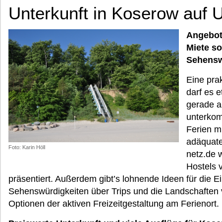
Unterkunft in Koserow auf
Angebote
Miete s
Sehensw
Eine pra
darf es e
gerade au
unterkom
Ferien mi
adäquate
Foto: Karin Höll
netz.de 
Hostels 
präsentiert. Außerdem gibt’s lohnende Ideen für die E
Sehenswürdigkeiten über Trips und die Landschafte
Optionen der aktiven Freizeitgestaltung am Ferienort.