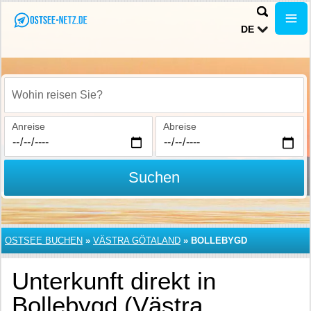
DE
Wohin reisen Sie?
Anreise
Abreise
Suchen
OSTSEE BUCHEN
»
VÄSTRA GÖTALAND
»
BOLLEBYGD
Unterkunft direkt in
Bollebygd (Västra