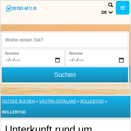
DE
Wohin reisen Sie?
Anreise
Abreise
Suchen
OSTSEE BUCHEN
»
VÄSTRA GÖTALAND
»
BOLLEBYGD
»
BOLLEBYGD
Unterkunft rund um