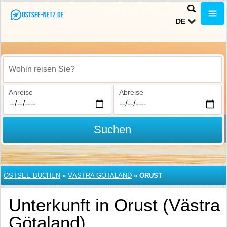
DE
Wohin reisen Sie?
Anreise
Abreise
Suchen
OSTSEE BUCHEN
»
VÄSTRA GÖTALAND
»
ORUST
Unterkunft in Orust (Västra
Götaland)