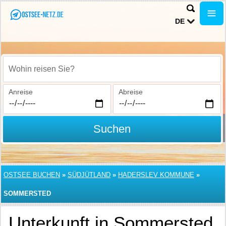
DE
Wohin reisen Sie?
Anreise
Abreise
Suchen
OSTSEE BUCHEN
»
SÜDJÜTLAND
»
HADERSLEV KOMMUNE
»
SOMMERSTED
Unterkunft in Sommersted