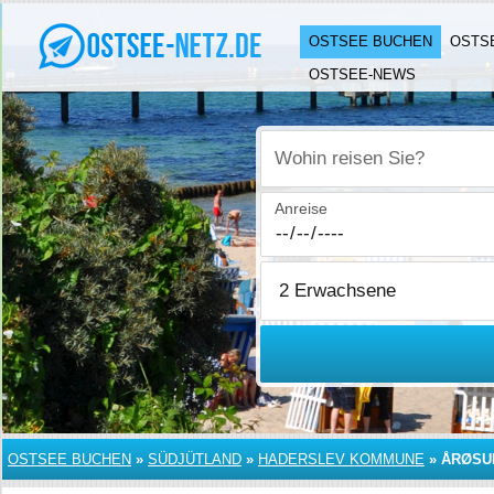
OSTSEE BUCHEN
OSTS
OSTSEE-NEWS
Wohin reisen Sie?
Anreise
OSTSEE BUCHEN
»
SÜDJÜTLAND
»
HADERSLEV KOMMUNE
»
ÅRØSU