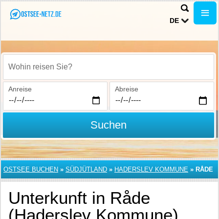
DE
Wohin reisen Sie?
Anreise
Abreise
Suchen
OSTSEE BUCHEN
»
SÜDJÜTLAND
»
HADERSLEV KOMMUNE
»
RÅDE
Unterkunft in Råde
(Haderslev Kommune)