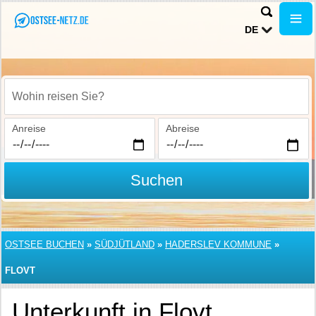
DE
Wohin reisen Sie?
Anreise
Abreise
Suchen
OSTSEE BUCHEN
»
SÜDJÜTLAND
»
HADERSLEV KOMMUNE
»
FLOVT
Unterkunft in Flovt