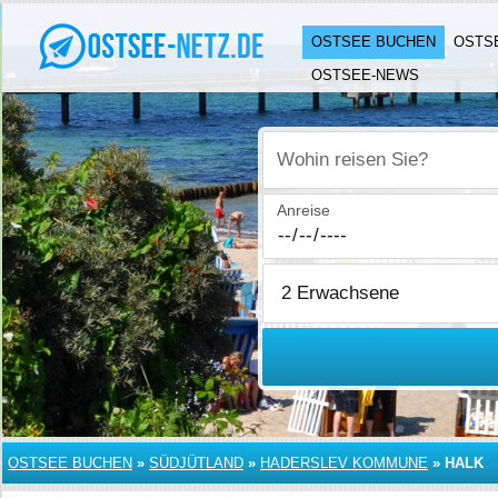
OSTSEE BUCHEN
OSTS
OSTSEE-NEWS
Wohin reisen Sie?
Anreise
OSTSEE BUCHEN
»
SÜDJÜTLAND
»
HADERSLEV KOMMUNE
»
HALK