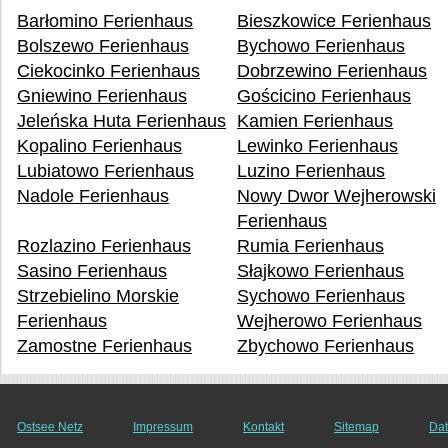
Barłomino Ferienhaus
Bieszkowice Ferienhaus
Bolszewo Ferienhaus
Bychowo Ferienhaus
Ciekocinko Ferienhaus
Dobrzewino Ferienhaus
Gniewino Ferienhaus
Gościcino Ferienhaus
Jeleńska Huta Ferienhaus
Kamien Ferienhaus
Kopalino Ferienhaus
Lewinko Ferienhaus
Lubiatowo Ferienhaus
Luzino Ferienhaus
Nadole Ferienhaus
Nowy Dwor Wejherowski
Ferienhaus
Rozlazino Ferienhaus
Rumia Ferienhaus
Sasino Ferienhaus
Słajkowo Ferienhaus
Strzebielino Morskie
Sychowo Ferienhaus
Ferienhaus
Wejherowo Ferienhaus
Zamostne Ferienhaus
Zbychowo Ferienhaus
Ostsee Netz
Impressum
Kontakt
Sitemap
Dat