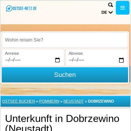
DE
Wohin reisen Sie?
Anreise
Abreise
Suchen
OSTSEE BUCHEN
»
POMMERN
»
NEUSTADT
»
DOBRZEWINO
Unterkunft in Dobrzewino
(Neustadt)