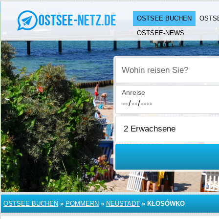
OSTSEE BUCHEN
OSTS
OSTSEE-NEWS
Wohin reisen Sie?
Anreise
OSTSEE BUCHEN
»
POMMERN
»
NEUSTADT
»
KŁOSÓWKO