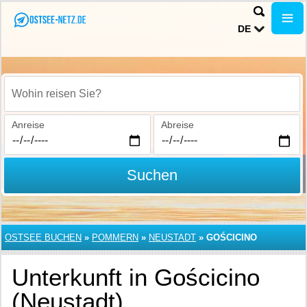
DE
Wohin reisen Sie?
Anreise
Abreise
Suchen
OSTSEE BUCHEN
»
POMMERN
»
NEUSTADT
»
GOŚCICINO
Unterkunft in Gościcino
(Neustadt)