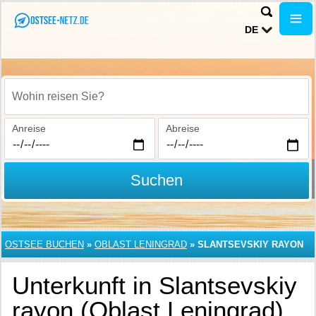
DE
Wohin reisen Sie?
Anreise
Abreise
Suchen
OSTSEE BUCHEN
»
OBLAST LENINGRAD
»
SLANTSEVSKIY RAYON
Unterkunft in Slantsevskiy
rayon (Oblast Leningrad)