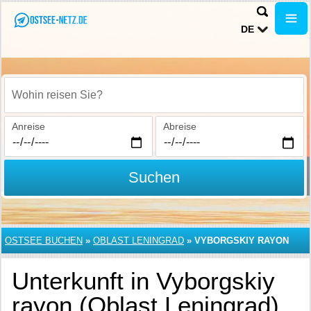
DE
Wohin reisen Sie?
Anreise
Abreise
Suchen
OSTSEE BUCHEN
»
OBLAST LENINGRAD
»
VYBORGSKIY RAYON
Unterkunft in Vyborgskiy
rayon (Oblast Leningrad)