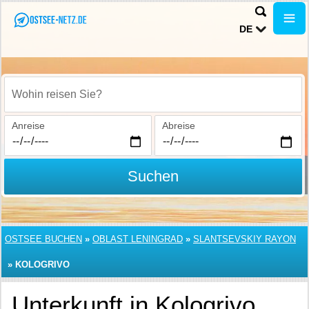
DE
Wohin reisen Sie?
Anreise
Abreise
Suchen
OSTSEE BUCHEN
»
OBLAST LENINGRAD
»
SLANTSEVSKIY RAYON
»
KOLOGRIVO
Unterkunft in Kologrivo