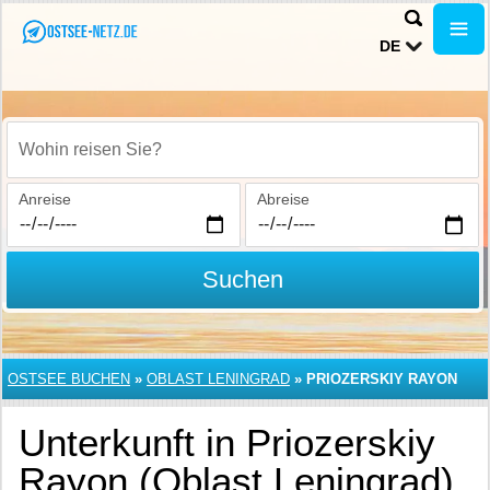
DE
Wohin reisen Sie?
Anreise
Abreise
Suchen
OSTSEE BUCHEN
»
OBLAST LENINGRAD
»
PRIOZERSKIY RAYON
Unterkunft in Priozerskiy
Rayon (Oblast Leningrad)