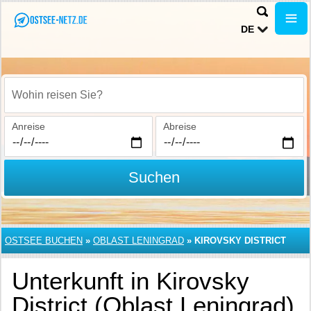
DE
Wohin reisen Sie?
Anreise
Abreise
Suchen
OSTSEE BUCHEN
»
OBLAST LENINGRAD
»
KIROVSKY DISTRICT
Unterkunft in Kirovsky
District (Oblast Leningrad)