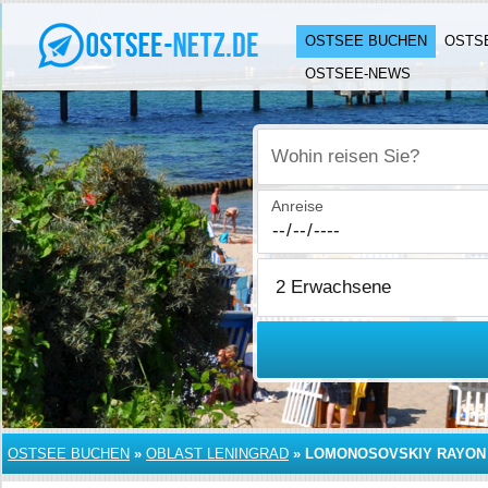
OSTSEE BUCHEN
OSTS
OSTSEE-NEWS
Wohin reisen Sie?
Anreise
OSTSEE BUCHEN
»
OBLAST LENINGRAD
»
LOMONOSOVSKIY RAYON