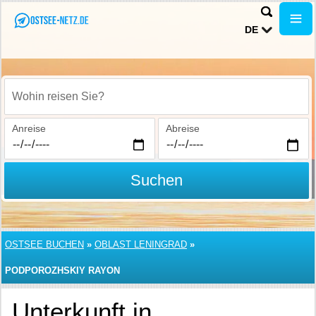
DE
Wohin reisen Sie?
Anreise
Abreise
Suchen
OSTSEE BUCHEN
»
OBLAST LENINGRAD
»
PODPOROZHSKIY RAYON
Unterkunft in