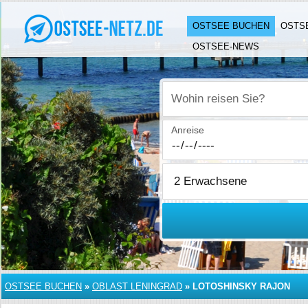
OSTSEE BUCHEN
OSTS
OSTSEE-NEWS
Wohin reisen Sie?
Anreise
OSTSEE BUCHEN
»
OBLAST LENINGRAD
»
LOTOSHINSKY RAJON