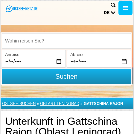
DE
Wohin reisen Sie?
Anreise
Abreise
Suchen
OSTSEE BUCHEN
»
OBLAST LENINGRAD
»
GATTSCHINA RAJON
Unterkunft in Gattschina
Rajon (Oblast Leningrad)