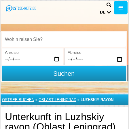
DE
Wohin reisen Sie?
Anreise
Abreise
Suchen
OSTSEE BUCHEN
»
OBLAST LENINGRAD
»
LUZHSKIY RAYON
Unterkunft in Luzhskiy
rayon (Oblast Leningrad)