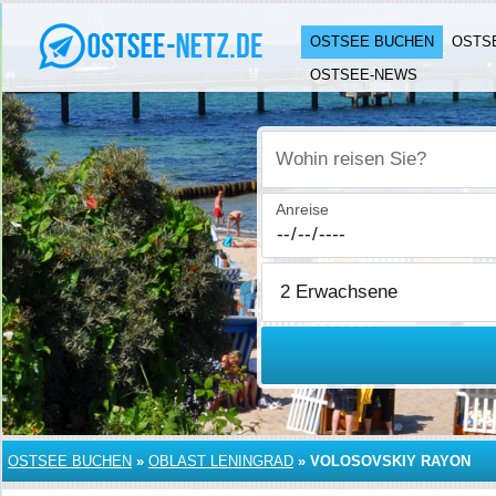
OSTSEE BUCHEN
OSTS
OSTSEE-NEWS
Wohin reisen Sie?
Anreise
OSTSEE BUCHEN
»
OBLAST LENINGRAD
»
VOLOSOVSKIY RAYON