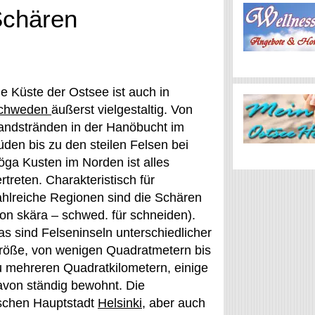
Schären
ie Küste der Ostsee ist auch in
chweden
äußerst vielgestaltig. Von
andstränden in der Hanöbucht im
üden bis zu den steilen Felsen bei
öga Kusten im Norden ist alles
rtreten. Charakteristisch für
ahlreiche Regionen sind die Schären
von skära – schwed. für schneiden).
as sind Felseninseln unterschiedlicher
röße, von wenigen Quadratmetern bis
u mehreren Quadratkilometern, einige
avon ständig bewohnt. Die
nischen Hauptstadt
Helsinki
, aber auch