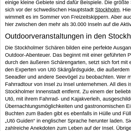
einige kleine Gebiete sind dafür Beispiele. Die größt
sich vor der schwedischen Hauptstadt
Stockholm
. Hie
wimmelt es im Sommer von Freizeitskippern. Aber au
hier zwischen den mehr als 30.000 Inseln auf die Akti
Outdoorveranstaltungen in den Stock
Die Stockholmer Schären bilden eine perfekte Ausgang
Outdoor-Abenteuer. Das beginnt mit einer geführten 
durch den äußeren Schärengarten, setzt sich fort mit
den Experten von Utö Skärgårdsguide, die außerdem 
Seeadler und andere Seevögel zu beobachten. Wer m
Fahrradtour von Insel zu Insel unternehmen. All dies is
Stockholmer Innenstadt entfernt. Zu einem der beliebte
Utö, mit ihrem Fahrrad- und Kajakverleih, ausgeschi
Übernachtungsmöglichkeiten und gastronomischen Ein
Buchten zum Baden gibt es ebenfalls in Hülle und Füll
„Utö Guiden“ in englischer Sprache herunter laden. Si
zahlreiche Anekdoten zum Leben auf der Insel. Übrig