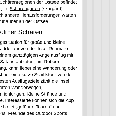
e Schärenregionen der Ostsee befindet
r, im
Schärengarten
(skärgård)
ch andere Herausforderungen warten
vurlauber an der Ostsee.
holmer Schären
ssituation für große und kleine
Paddeltour von der Insel Runmarö
 einem ganztägigen Angelausflug mit
Safaris anbieten, um Robben,
ag, kann lieber eine Wanderung oder
t nur eine kurze Schiffstour von der
sten Ausflugsziele zählt die Insel
lderten Wanderwegen,
richtungen. Kleine Strände und
e. Interessierte können sich die App
e bietet „geführte Touren“ und
ens: Freunde des Outdoor Sports