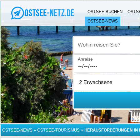
OSTSEE BUCHEN
OSTS
OSTSEE-NEWS
Wohin reisen Sie?
Anreise
OSTSEE-NEWS
»
OSTSEE-TOURISMUS
»
HERAUSFORDERUNGEN IN 