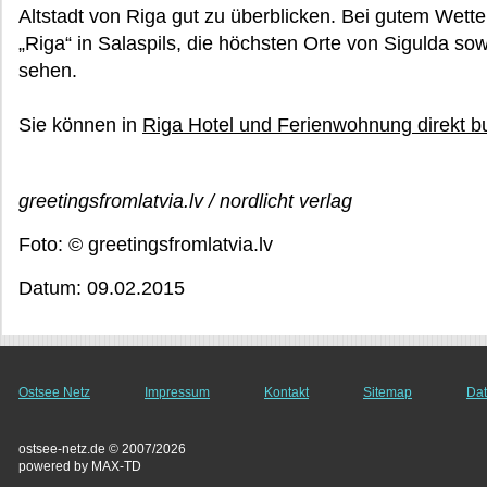
Altstadt von Riga gut zu überblicken. Bei gutem Wett
„Riga“ in Salaspils, die höchsten Orte von Sigulda sow
sehen.
Sie können in
Riga Hotel und Ferienwohnung direkt 
greetingsfromlatvia.lv / nordlicht verlag
Foto: © greetingsfromlatvia.lv
Datum: 09.02.2015
Ostsee Netz
Impressum
Kontakt
Sitemap
Dat
ostsee-netz.de © 2007/2026
powered by MAX-TD