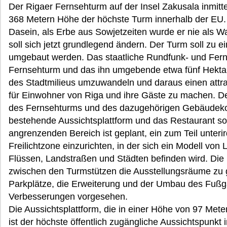
Der Rigaer Fernsehturm auf der Insel Zakusala inmitte
368 Metern Höhe der höchste Turm innerhalb der EU. Bi
Dasein, als Erbe aus Sowjetzeiten wurde er nie als W
soll sich jetzt grundlegend ändern. Der Turm soll zu
umgebaut werden. Das staatliche Rundfunk- und Fern
Fernsehturm und das ihn umgebende etwa fünf Hektar
des Stadtmilieus umzuwandeln und daraus einen attra
für Einwohner von Riga und ihre Gäste zu machen. De
des Fernsehturms und des dazugehörigen Gebäudeko
bestehende Aussichtsplattform und das Restaurant sol
angrenzenden Bereich ist geplant, ein zum Teil unter
Freilichtzone einzurichten, in der sich ein Modell von Le
Flüssen, Landstraßen und Städten befinden wird. Die 
zwischen den Turmstützen die Ausstellungsräume zu g
Parkplätze, die Erweiterung und der Umbau des Fuß
Verbesserungen vorgesehen.
Die Aussichtsplattform, die in einer Höhe von 97 Meter
ist der höchste öffentlich zugängliche Aussichtspunkt i