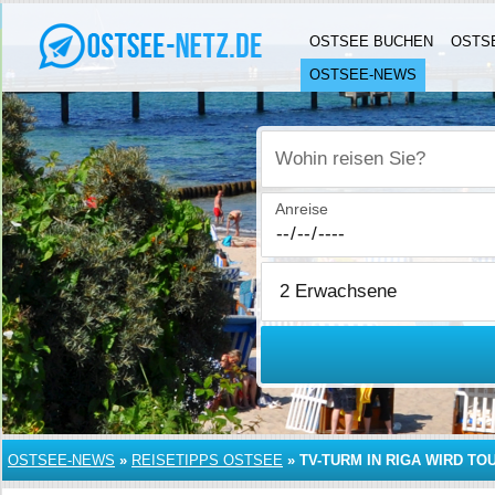
OSTSEE BUCHEN
OSTS
OSTSEE-NEWS
Wohin reisen Sie?
Anreise
OSTSEE-NEWS
»
REISETIPPS OSTSEE
»
TV-TURM IN RIGA WIRD T