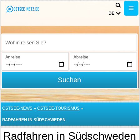
DE
Wohin reisen Sie?
Anreise
Abreise
Suchen
OSTSEE-NEWS
»
OSTSEE-TOURISMUS
»
RADFAHREN IN SÜDSCHWEDEN
Radfahren in Südschweden