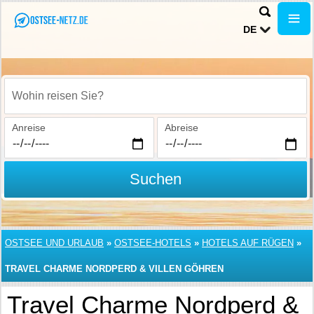
DE
Wohin reisen Sie?
Anreise
Abreise
Suchen
OSTSEE UND URLAUB
»
OSTSEE-HOTELS
»
HOTELS AUF RÜGEN
»
TRAVEL CHARME NORDPERD & VILLEN GÖHREN
Travel Charme Nordperd &