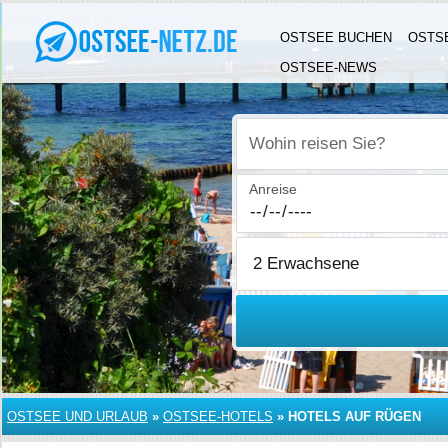
OSTSEE BUCHEN
OSTS
OSTSEE-NEWS
Wohin reisen Sie?
Anreise
OSTSEE UND URLAUB
»
OSTSEE-HOTELS
»
HOTELS AUF RÜGEN