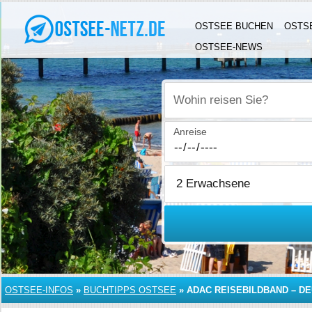
OSTSEE BUCHEN
OSTS
OSTSEE-NEWS
Wohin reisen Sie?
Anreise
OSTSEE-INFOS
»
BUCHTIPPS OSTSEE
»
ADAC REISEBILDBAND – D