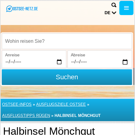
DE
Wohin reisen Sie?
Anreise
Abreise
Suchen
OSTSEE-INFOS
»
AUSFLUGSZIELE OSTSEE
»
AUSFLUGSTIPPS RÜGEN
»
HALBINSEL MÖNCHGUT
Halbinsel Mönchgut