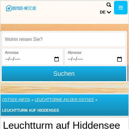
DE
Wohin reisen Sie?
Anreise
Abreise
Suchen
OSTSEE-INFOS
»
LEUCHTTÜRME AN DER OSTSEE
»
LEUCHTTURM AUF HIDDENSEE
Leuchtturm auf Hiddensee