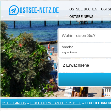
OSTSEE BUCHEN
OSTS
OSTSEE-NEWS
Wohin reisen Sie?
Anreise
OSTSEE-INFOS
»
LEUCHTTÜRME AN DER OSTSEE
»
LEUCHTTURM K