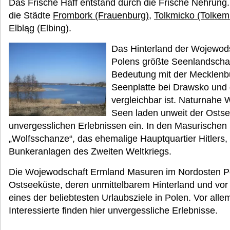
Das Frische Haff entstand durch die Frische Nehrung.
die Städte
Frombork (Frauenburg)
,
Tolkmicko (Tolkemi
Elbląg (Elbing).
Das Hinterland der Wojewod
Polens größte Seenlandschaft
Bedeutung mit der Mecklenb
Seenplatte bei Drawsko und
vergleichbar ist. Naturnahe
Seen laden unweit der Ostse
unvergesslichen Erlebnissen ein. In den Masurischen
„Wolfsschanze“, das ehemalige Hauptquartier Hitlers, 
Bunkeranlagen des Zweiten Weltkriegs.
Die Wojewodschaft Ermland Masuren im Nordosten Pol
Ostseeküste, deren unmittelbarem Hinterland und vor
eines der beliebtesten Urlaubsziele in Polen. Vor alle
Interessierte finden hier unvergessliche Erlebnisse.