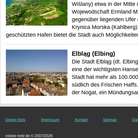
Wiślany) etwa in der Mitte
Wojewodschaft Ermland Ma
gegenüber liegenden Ufer d
Krynica Morska (Kahlberg)
geschützten Hafen bietet die Stadt auch Möglichkeit
Elbląg (Elbing)
Die Stadt Elbląg (dt. Elb
eine der wichtigsten Hanse
Stadt hat mehr als 100.00
südlich des Frischen Haffs
der Nogat, ein Mündungsar
Ostsee Netz
Impressum
Kontakt
Sitemap
Dat
ostsee-netz.de © 2007/2026