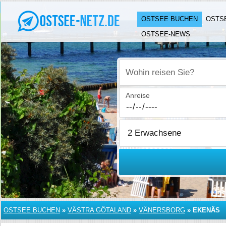
OSTSEE BUCHEN
OSTS
OSTSEE-NEWS
Wohin reisen Sie?
Anreise
OSTSEE BUCHEN
»
VÄSTRA GÖTALAND
»
VÄNERSBORG
»
EKENÄS