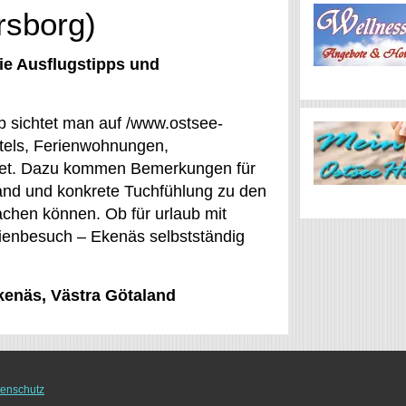
rsborg)
ie Ausflugstipps und
b sichtet man auf /www.ostsee-
otels, Ferienwohnungen,
stet. Dazu kommen Bemerkungen für
and und konkrete Tuchfühlung zu den
achen können. Ob für urlaub mit
lienbesuch – Ekenäs selbstständig
Ekenäs, Västra Götaland
enschutz