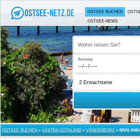
OSTSEE BUCHEN
OSTS
OSTSEE-NEWS
Wohin reisen Sie?
Anreise
OSTSEE BUCHEN
»
VÄSTRA GÖTALAND
»
VÄNERSBORG
»
BRÅLAND