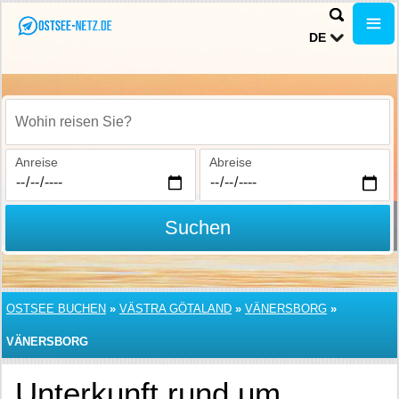
DE
Wohin reisen Sie?
Anreise
Abreise
Suchen
OSTSEE BUCHEN
»
VÄSTRA GÖTALAND
»
VÄNERSBORG
»
VÄNERSBORG
Unterkunft rund um