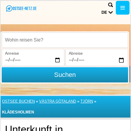
DE
Wohin reisen Sie?
Anreise
Abreise
Suchen
OSTSEE BUCHEN
»
VÄSTRA GÖTALAND
»
TJÖRN
»
KLÄDESHOLMEN
Unterkunft in