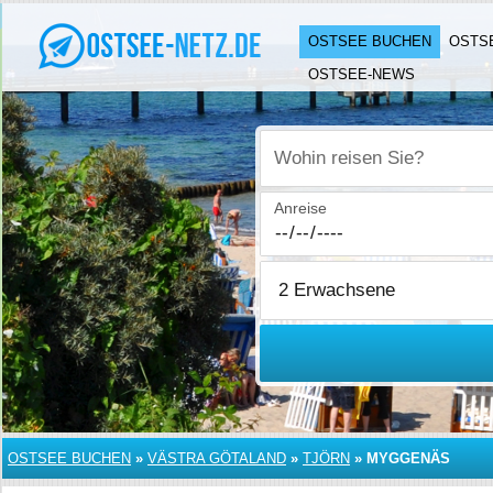
OSTSEE BUCHEN
OSTS
OSTSEE-NEWS
Wohin reisen Sie?
Anreise
OSTSEE BUCHEN
»
VÄSTRA GÖTALAND
»
TJÖRN
»
MYGGENÄS