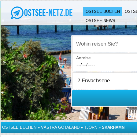
OSTSEE BUCHEN
OSTS
OSTSEE-NEWS
Wohin reisen Sie?
Anreise
OSTSEE BUCHEN
»
VÄSTRA GÖTALAND
»
TJÖRN
»
SKÄRHAMN