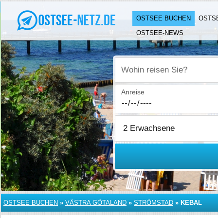
OSTSEE BUCHEN
OSTS
OSTSEE-NEWS
Wohin reisen Sie?
Anreise
OSTSEE BUCHEN
»
VÄSTRA GÖTALAND
»
STRÖMSTAD
»
KEBAL