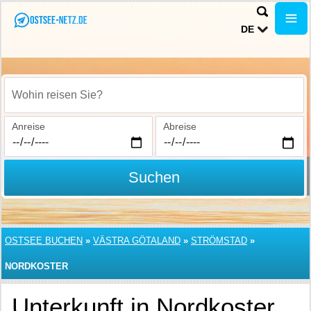
DE
Wohin reisen Sie?
Anreise
Abreise
Suchen
OSTSEE BUCHEN
»
VÄSTRA GÖTALAND
»
STRÖMSTAD
»
NORDKOSTER
Unterkunft in Nordkoster