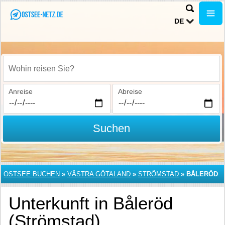
DE
Wohin reisen Sie?
Anreise
Abreise
Suchen
OSTSEE BUCHEN
»
VÄSTRA GÖTALAND
»
STRÖMSTAD
»
BÅLERÖD
Unterkunft in Båleröd
(Strömstad)