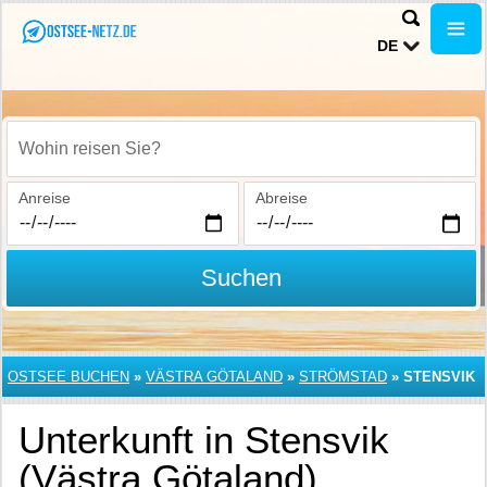
DE
Wohin reisen Sie?
Anreise
Abreise
Suchen
OSTSEE BUCHEN
»
VÄSTRA GÖTALAND
»
STRÖMSTAD
»
STENSVIK
Unterkunft in Stensvik
(Västra Götaland)