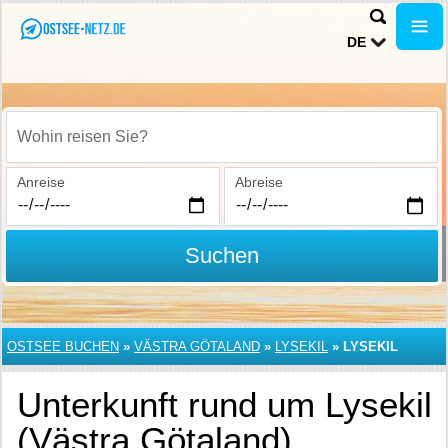
DE
Wohin reisen Sie?
Anreise
Abreise
Suchen
OSTSEE BUCHEN
»
VÄSTRA GÖTALAND
»
LYSEKIL
»
LYSEKIL
Unterkunft rund um Lysekil
(Västra Götaland)